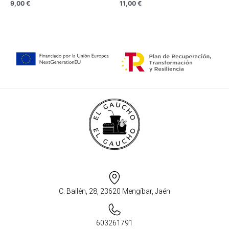
9,00
€
11,00
€
C. Bailén, 28, 23620 Mengíbar, Jaén
603261791