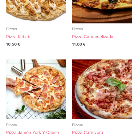
Pizzas
Pizzas
Pizza Kebab
Pizza Cabramelizada
10,50
€
11,00
€
Pizzas
Pizzas
Pizza Jamón York Y Queso
Pizza Carnívora