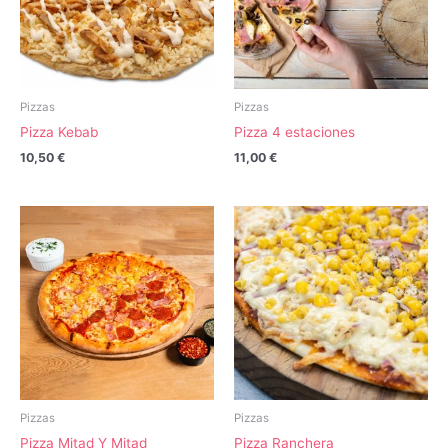
Pizzas
Pizzas
Pizza Kebab
Pizza 4 estaciones
10,50
€
11,00
€
Pizzas
Pizzas
Pizza Mitad Y Mitad
Pizza Ranchera