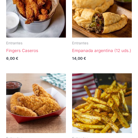
Entrantes
Entrantes
Fingers Caseros
Empanada argentina (12 uds.)
6,00
€
14,00
€