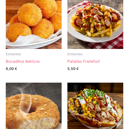
Entrantes
Entrantes
Bocaditos ibéricos
Patatas Frankfurt
6,00
€
5,50
€