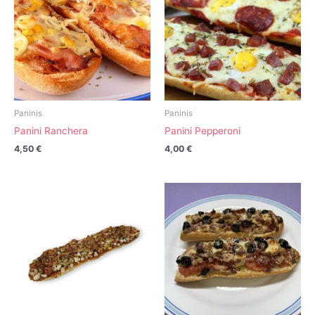
Paninis
Paninis
Panini Ranchera
Panini Pepperoni
4,50
€
4,00
€