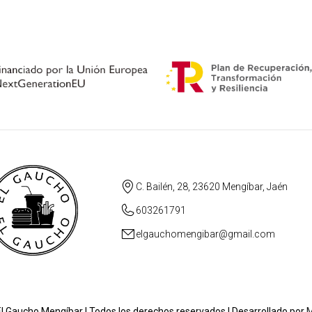
C. Bailén, 28, 23620 Mengíbar, Jaén
603261791
elgauchomengibar@gmail.com
l Gaucho Mengíbar | Todos los derechos reservados | Desarrollado por
M