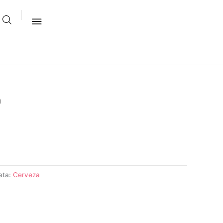
)
eta:
Cerveza