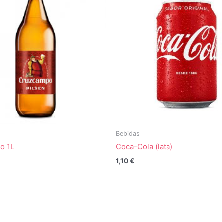
Bebidas
o 1L
Coca-Cola (lata)
1,10
€