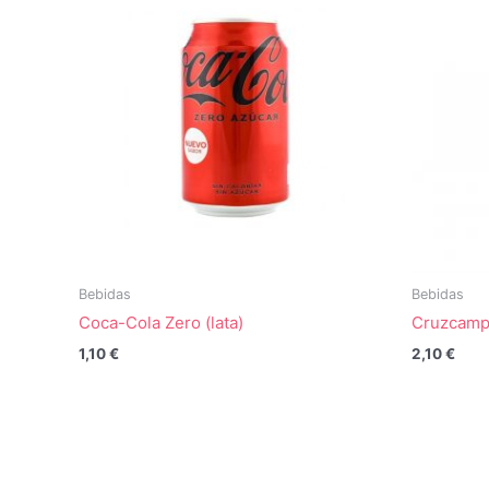
Bebidas
Bebidas
Coca-Cola Zero (lata)
Cruzcamp
1,10
€
2,10
€